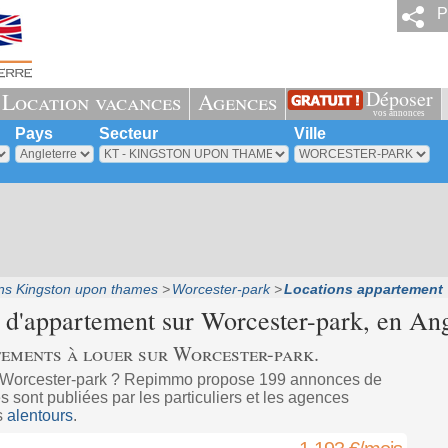
P
Déposer
Location vacances
Agences
vos annonces
Pays
Secteur
Ville
ns Kingston upon thames
Worcester-park
Locations appartement 
 d'appartement sur
Worcester-park
, en Ang
tements à louer sur Worcester-park.
à Worcester-park ? Repimmo propose 199 annonces de
 sont publiées par les particuliers et les agences
s
alentours
.