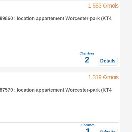
1 553 €/mois
9860 : location appartement
Worcester-park
(KT4
Chambres
2
Détails
1 319 €/mois
7570 : location appartement
Worcester-park
(KT4
Chambre
1