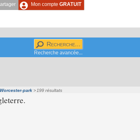
artager
Mon compte
GRATUIT
Recherche avancée...
Worcester-park
199 résultats
leterre.