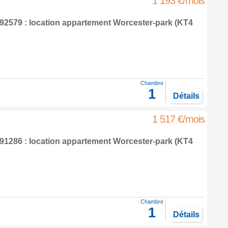
1 193 €/mois
2579 : location appartement
Worcester-park
(KT4
Chambre
1
Détails
1 517 €/mois
1286 : location appartement
Worcester-park
(KT4
Chambre
1
Détails