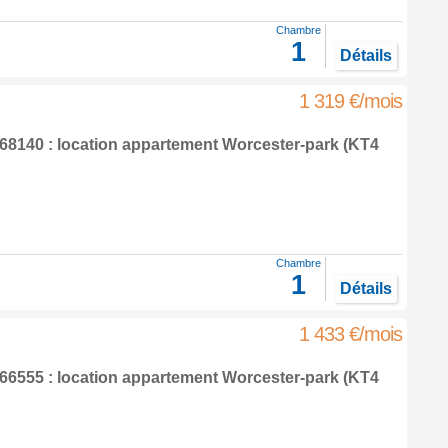
Chambre
1
Détails
1 319 €/mois
8140 : location appartement
Worcester-park
(KT4
Chambre
1
Détails
1 433 €/mois
6555 : location appartement
Worcester-park
(KT4