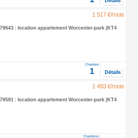
Détails
1 517 €/mois
9643 : location appartement
Worcester-park
(KT4
Chambre
1
Détails
1 493 €/mois
9591 : location appartement
Worcester-park
(KT4
Chambres