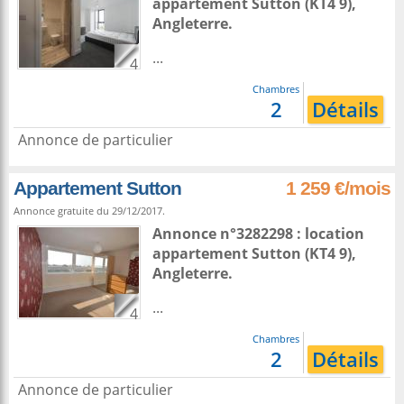
appartement
Sutton
(KT4 9),
Angleterre
.
...
4
Chambres
2
Détails
Annonce de particulier
Appartement Sutton
1 259 €/mois
Annonce gratuite du 29/12/2017.
Annonce n°3282298 : location
appartement
Sutton
(KT4 9),
Angleterre
.
...
4
Chambres
2
Détails
Annonce de particulier