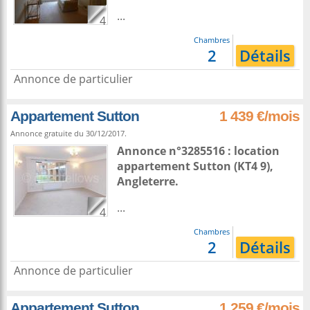
...
4
Chambres
2
Détails
Annonce de particulier
Appartement Sutton
1 439 €/mois
Annonce gratuite du 30/12/2017.
Annonce n°3285516 : location
appartement
Sutton
(KT4 9),
Angleterre
.
...
4
Chambres
2
Détails
Annonce de particulier
Appartement Sutton
1 259 €/mois