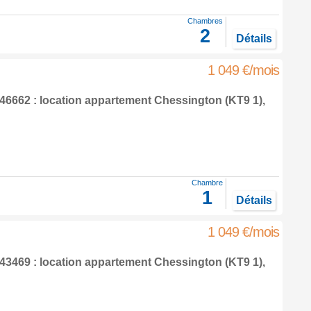
Chambres
2
Détails
1 049 €/mois
6662 : location appartement
Chessington
(KT9 1),
Chambre
1
Détails
1 049 €/mois
3469 : location appartement
Chessington
(KT9 1),