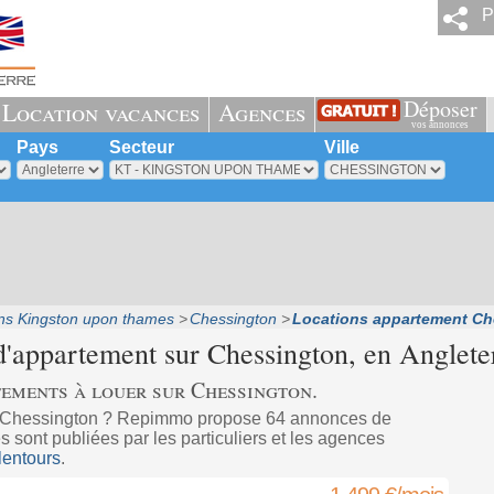
P
Déposer
Location vacances
Agences
vos annonces
Pays
Secteur
Ville
ns Kingston upon thames
Chessington
Locations appartement Ch
d'appartement sur
Chessington
, en Anglete
tements à louer sur Chessington.
à Chessington ? Repimmo propose 64 annonces de
 sont publiées par les particuliers et les agences
lentours
.