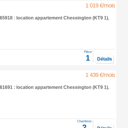
1 019 €/mois
5918 : location appartement
Chessington
(KT9 1),
Pièce
1
Détails
1 439 €/mois
1691 : location appartement
Chessington
(KT9 1),
Chambres
2