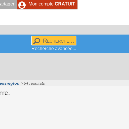
artager
Mon compte
GRATUIT
Recherche avancée...
essington
64 résultats
rre.