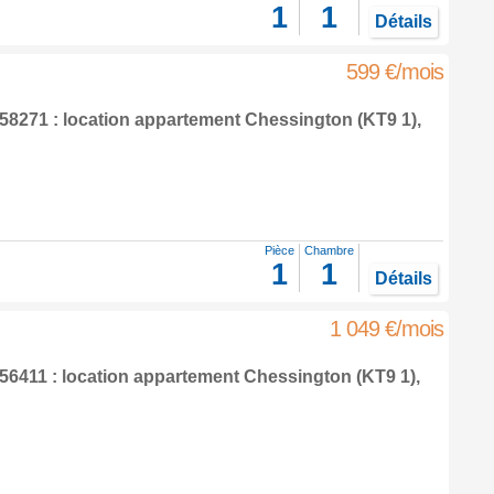
1
1
Détails
599 €/mois
8271 : location appartement
Chessington
(KT9 1),
Pièce
Chambre
1
1
Détails
1 049 €/mois
6411 : location appartement
Chessington
(KT9 1),