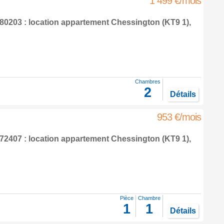
1 499 €/mois
0203 : location appartement
Chessington
(KT9 1),
Chambres
2
Détails
953 €/mois
2407 : location appartement
Chessington
(KT9 1),
Pièce
Chambre
1
1
Détails