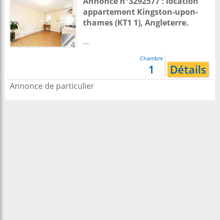
Annonce n°3292577 : location
appartement
Kingston-upon-
thames
(KT1 1),
Angleterre
.
...
4
Chambre
1
Détails
Annonce de particulier