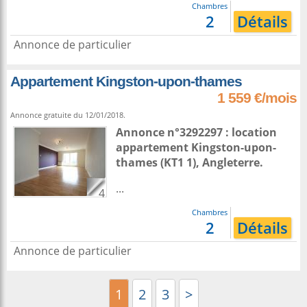
Chambres
2
Détails
Annonce de particulier
Appartement Kingston-upon-thames
1 559 €/mois
Annonce gratuite du 12/01/2018.
Annonce n°3292297 : location
appartement
Kingston-upon-
thames
(KT1 1),
Angleterre
.
...
4
Chambres
2
Détails
Annonce de particulier
1
2
3
>