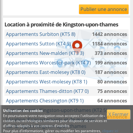
Publier une annonce
Location à proximité
de Kingston-upon-thames
Appartements Surbiton (KT5 8)
1442 annonces
Appartements Sutton (KT4 9)
1184 annonces
Appartements New-malden (KT3 3)
373 annonces
Appartements Worcester-park (KT4 7)
199 annonces
Appartements East-molesey (KT8 0)
187 annonces
Appartements West-molesey (KT8 1)
80 annonces
Appartements Thames-ditton (KT7 0)
75 annonces
Appartements Chessington (KT9 1)
64 annonces
Appartements Kingston-upon-thames (KT2 5)
Utilisation des cookies
X Fermer
En poursuivant votre navigation vous acceptez l'utilisation des
1 annonce
Location d'appartements et de maisons
cookies ou technologies similaires pour disposer de services et
sur la région Kingston upon thames
d'offres adaptés à vos centres d'intérêts
Pour plus d'informations, gérer ou modifier les paramètres,
cliquez ici