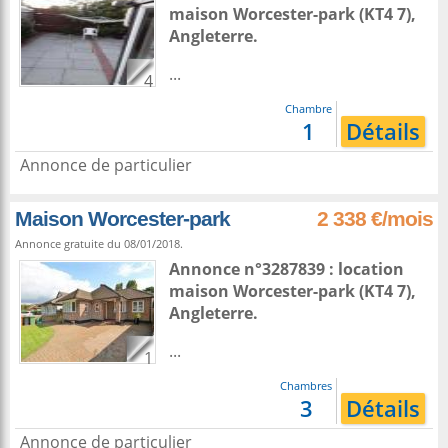
maison
Worcester-park
(KT4 7),
Angleterre
.
...
4
Chambre
1
Détails
Annonce de particulier
Maison Worcester-park
2 338 €/mois
Annonce gratuite du 08/01/2018.
Annonce n°3287839 : location
maison
Worcester-park
(KT4 7),
Angleterre
.
...
1
Chambres
3
Détails
Annonce de particulier