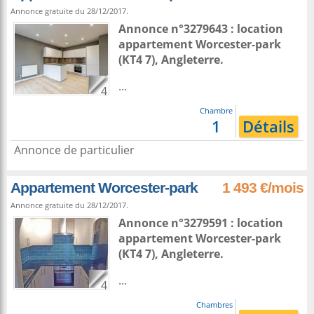
Annonce gratuite du 28/12/2017.
Annonce n°3279643 : location
appartement
Worcester-park
(KT4 7),
Angleterre
.
...
4
Chambre
1
Détails
Annonce de particulier
Appartement Worcester-park
1 493 €/mois
Annonce gratuite du 28/12/2017.
Annonce n°3279591 : location
appartement
Worcester-park
(KT4 7),
Angleterre
.
...
4
Chambres