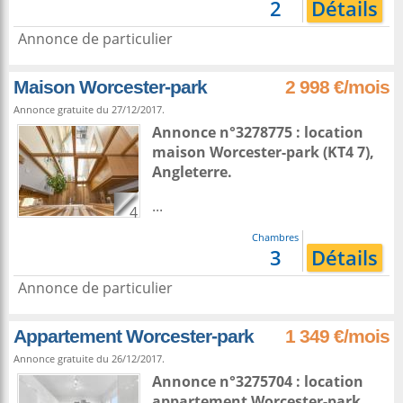
2
Détails
Annonce de particulier
Maison Worcester-park
2 998 €/mois
Annonce gratuite du 27/12/2017.
Annonce n°3278775 : location
maison
Worcester-park
(KT4 7),
Angleterre
.
...
4
Chambres
3
Détails
Annonce de particulier
Appartement Worcester-park
1 349 €/mois
Annonce gratuite du 26/12/2017.
Annonce n°3275704 : location
appartement
Worcester-park