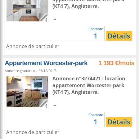
(KT4 7),
Angleterre
.
...
4
Chambre
1
Détails
Annonce de particulier
Appartement Worcester-park
1 193 €/mois
Annonce gratuite du 25/12/2017.
Annonce n°3274421 : location
appartement
Worcester-park
(KT4 7),
Angleterre
.
...
4
Chambre
1
Détails
Annonce de particulier