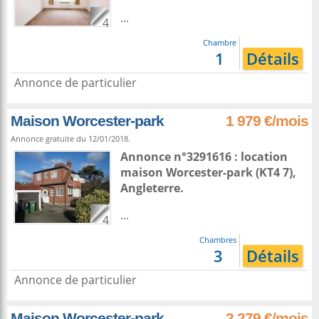
...
4
Chambre
1
Détails
Annonce de particulier
Maison Worcester-park
1 979 €/mois
Annonce gratuite du 12/01/2018.
Annonce n°3291616 : location
maison
Worcester-park
(KT4 7),
Angleterre
.
...
4
Chambres
3
Détails
Annonce de particulier
Maison Worcester-park
2 279 €/mois