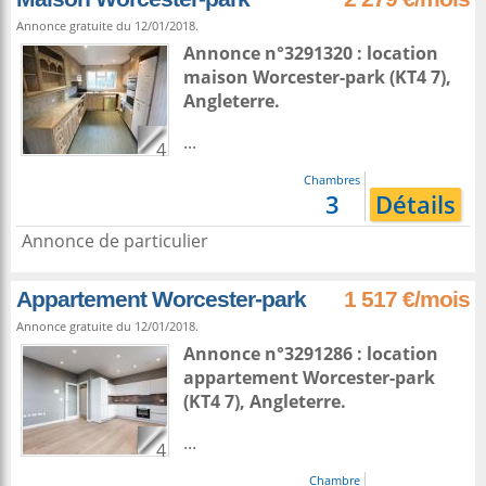
Annonce gratuite du 12/01/2018.
Annonce n°3291320 : location
maison
Worcester-park
(KT4 7),
Angleterre
.
...
4
Chambres
3
Détails
Annonce de particulier
Appartement Worcester-park
1 517 €/mois
Annonce gratuite du 12/01/2018.
Annonce n°3291286 : location
appartement
Worcester-park
(KT4 7),
Angleterre
.
...
4
Chambre