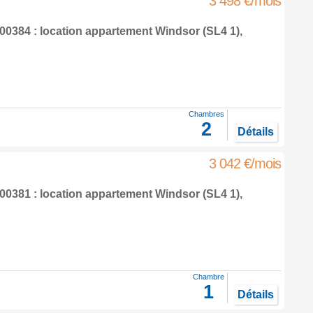
3 498 €/mois
0384 : location appartement
Windsor
(SL4 1),
Chambres
2
Détails
3 042 €/mois
0381 : location appartement
Windsor
(SL4 1),
Chambre
1
Détails