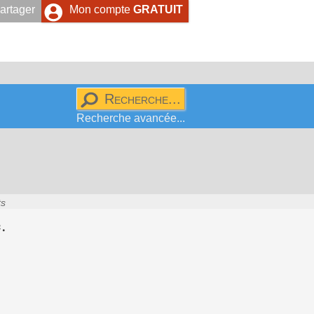
artager
Mon compte
GRATUIT
Recherche avancée...
ts
.