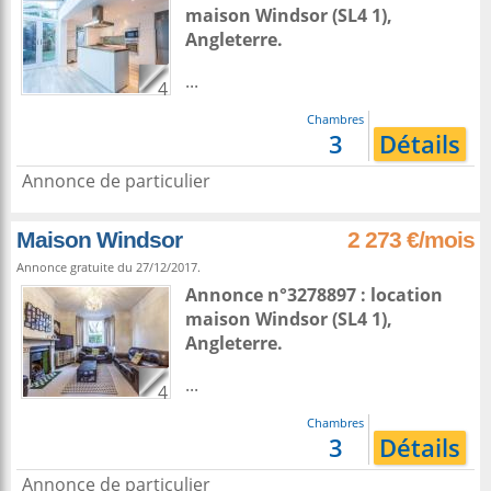
maison
Windsor
(SL4 1),
Angleterre
.
...
4
Chambres
3
Détails
Annonce de particulier
Maison Windsor
2 273 €/mois
Annonce gratuite du 27/12/2017.
Annonce n°3278897 : location
maison
Windsor
(SL4 1),
Angleterre
.
...
4
Chambres
3
Détails
Annonce de particulier