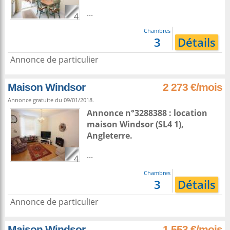
...
4
Chambres
3
Détails
Annonce de particulier
Maison Windsor
2 273 €/mois
Annonce gratuite du 09/01/2018.
Annonce n°3288388 : location
maison
Windsor
(SL4 1),
Angleterre
.
...
4
Chambres
3
Détails
Annonce de particulier
Maison Windsor
1 553 €/mois