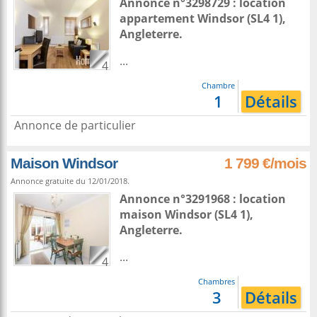
Annonce n°3298729 : location
appartement
Windsor
(SL4 1),
Angleterre
.
...
4
Chambre
1
Détails
Annonce de particulier
Maison Windsor
1 799 €/mois
Annonce gratuite du 12/01/2018.
Annonce n°3291968 : location
maison
Windsor
(SL4 1),
Angleterre
.
...
4
Chambres
3
Détails