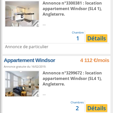
Annonce n°3300381 : location
appartement
Windsor
(SL4 1),
Angleterre
.
...
4
Chambre
1
Détails
Annonce de particulier
Appartement Windsor
4 112 €/mois
Annonce gratuite du 16/02/2019.
Annonce n°3299672 : location
appartement
Windsor
(SL4 1),
Angleterre
.
...
4
Chambres
2
Détails