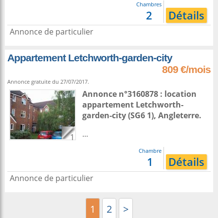
Chambres
2
Détails
Annonce de particulier
Appartement Letchworth-garden-city
809 €/mois
Annonce gratuite du 27/07/2017.
Annonce n°3160878 : location
appartement
Letchworth-
garden-city
(SG6 1),
Angleterre
.
...
1
Chambre
1
Détails
Annonce de particulier
1
2
>