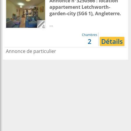
Annonce n°3250566 : location
appartement
Letchworth-
garden-city
(SG6 1),
Angleterre
.
...
4
Chambres
2
Détails
Annonce de particulier