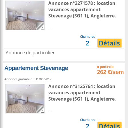
Annonce n°3271578 : location
vacances appartement
Stevenage
(SG1 1),
Angleterre
.
...
4
Chambres
2
Détails
Annonce de particulier
Appartement Stevenage
262 €/sem
Annonce gratuite du 11/06/2017.
Annonce n°3125764 : location
vacances appartement
Stevenage
(SG1 1),
Angleterre
.
...
4
Chambres
2
Détails