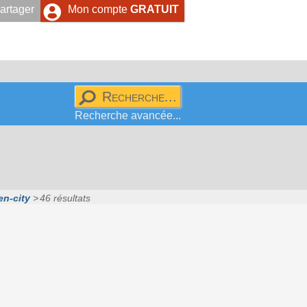
artager
Mon compte
GRATUIT
Recherche avancée...
n-city
46 résultats