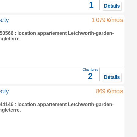
1
Détails
city
1 079 €/mois
0566 : location appartement
Letchworth-garden-
gleterre
.
Chambres
2
Détails
city
869 €/mois
4146 : location appartement
Letchworth-garden-
gleterre
.