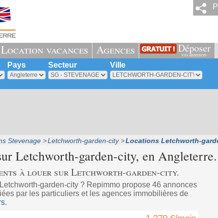
P
Déposer
Location vacances
Agences
vos annonces
Pays
Secteur
Ville
ns Stevenage
Letchworth-garden-city
Locations Letchworth-garde
sur
Letchworth-garden-city
, en Angleterre.
ents à louer sur Letchworth-garden-city.
 Letchworth-garden-city ? Repimmo propose 46 annonces
ées par les particuliers et les agences immobilières de
rs
.