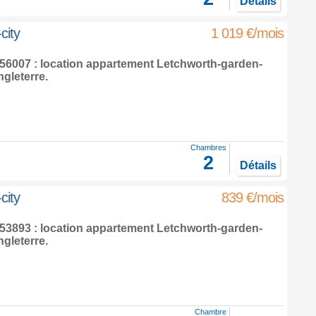
Détails
city
1 019 €/mois
6007 : location appartement
Letchworth-garden-
gleterre
.
Chambres
2
Détails
city
839 €/mois
3893 : location appartement
Letchworth-garden-
gleterre
.
Chambre