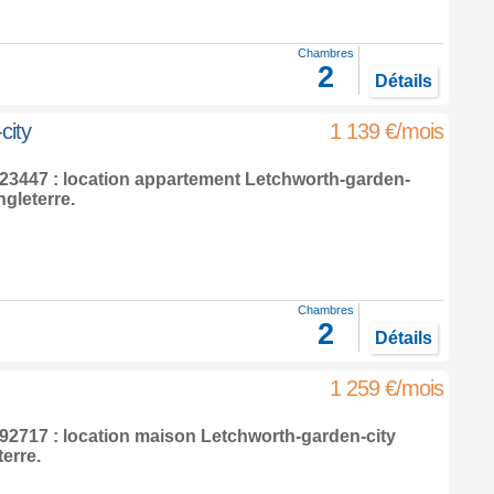
Chambres
2
Détails
city
1 139 €/mois
3447 : location appartement
Letchworth-garden-
gleterre
.
Chambres
2
Détails
1 259 €/mois
2717 : location maison
Letchworth-garden-city
terre
.