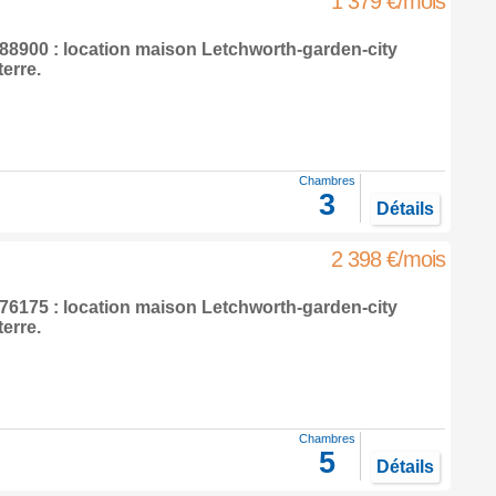
1 379 €/mois
8900 : location maison
Letchworth-garden-city
terre
.
Chambres
3
Détails
2 398 €/mois
6175 : location maison
Letchworth-garden-city
terre
.
Chambres
5
Détails