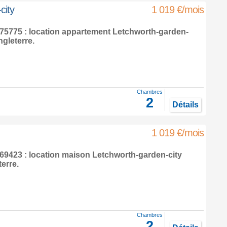
city
1 019 €/mois
5775 : location appartement
Letchworth-garden-
gleterre
.
Chambres
2
Détails
1 019 €/mois
9423 : location maison
Letchworth-garden-city
terre
.
Chambres
2