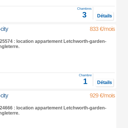
Chambres
3
Détails
city
833 €/mois
5574 : location appartement
Letchworth-garden-
gleterre
.
Chambre
1
Détails
city
929 €/mois
4666 : location appartement
Letchworth-garden-
gleterre
.