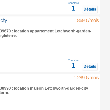
Chambre
1
Détails
city
869 €/mois
9670 : location appartement
Letchworth-garden-
gleterre
.
Chambre
1
Détails
1 289 €/mois
8990 : location maison
Letchworth-garden-city
terre
.