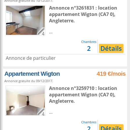
Annonce gratuite du 10/12/2017.
Annonce n°3261831 : location
appartement
Wigton
(CA7 0),
Angleterre
.
...
4
Chambres
2
Détails
Annonce de particulier
Appartement Wigton
419 €/mois
Annonce gratuite du 09/12/2017.
Annonce n°3259710 : location
appartement
Wigton
(CA7 0),
Angleterre
.
...
4
Chambres
2
Détails