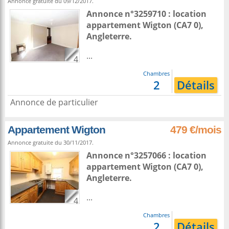
Annonce gratuite du 09/12/2017.
Annonce n°3259710 : location
appartement
Wigton
(CA7 0),
Angleterre
.
...
4
Chambres
2
Détails
Annonce de particulier
Appartement Wigton
479 €/mois
Annonce gratuite du 30/11/2017.
Annonce n°3257066 : location
appartement
Wigton
(CA7 0),
Angleterre
.
...
4
Chambres
2
Détails