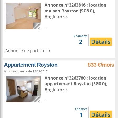
Annonce n°3263816 : location
maison
Royston
(SG8 0),
Angleterre
.
...
4
Chambres
2
Détails
Annonce de particulier
Appartement Royston
833 €/mois
Annonce gratuite du 12/12/2017.
Annonce n°3263780 : location
appartement
Royston
(SG8 0),
Angleterre
.
...
4
Chambre
1
Détails