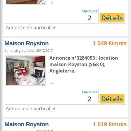
...
4
Chambres
2
Détails
Annonce de particulier
Maison Royston
1 049 €/mois
Annonce gratuite du 30/12/2017.
Annonce n°3284053 : location
maison
Royston
(SG8 0),
Angleterre
.
...
4
Chambres
2
Détails
Annonce de particulier
Maison Royston
1 019 €/mois