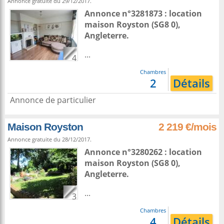
Annonce gratuite du 29/12/2017.
Annonce n°3281873 : location
maison
Royston
(SG8 0),
Angleterre
.
...
4
Chambres
2
Détails
Annonce de particulier
Maison Royston
2 219 €/mois
Annonce gratuite du 28/12/2017.
Annonce n°3280262 : location
maison
Royston
(SG8 0),
Angleterre
.
...
3
Chambres
4
Détails