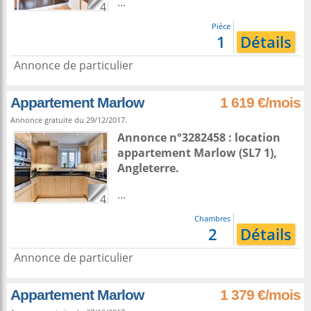
...
4
Pièce
1
Détails
Annonce de particulier
Appartement Marlow
1 619 €/mois
Annonce gratuite du 29/12/2017.
Annonce n°3282458 : location
appartement
Marlow
(SL7 1),
Angleterre
.
...
4
Chambres
2
Détails
Annonce de particulier
Appartement Marlow
1 379 €/mois