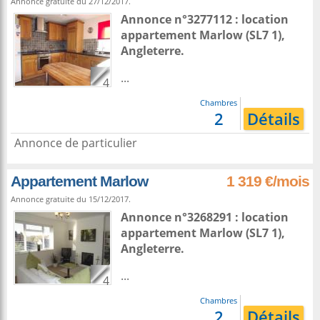
Annonce gratuite du 27/12/2017.
Annonce n°3277112 : location
appartement
Marlow
(SL7 1),
Angleterre
.
...
4
Chambres
2
Détails
Annonce de particulier
Appartement Marlow
1 319 €/mois
Annonce gratuite du 15/12/2017.
Annonce n°3268291 : location
appartement
Marlow
(SL7 1),
Angleterre
.
...
4
Chambres
2
Détails