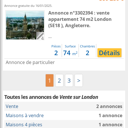
Annonce gratuite du 16/01/2025.
Annonce n°3302394 : vente
appartement 74 m2
London
(SE18 ),
Angleterre
.
...
4
Pièces
Surface
Chambres
2
74
2
Détails
2
m
Annonce de particulier
1
2
3
>
Toutes les annonces de
Vente sur London
Vente
2 annonces
Maisons à vendre
1 annonce
Maisons 4 pièces
1 annonce