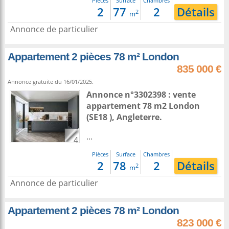
Pièces
Surface
Chambres
2
77
2
Détails
2
m
Annonce de particulier
Appartement 2 pièces 78 m² London
835 000 €
Annonce gratuite du 16/01/2025.
Annonce n°3302398 : vente
appartement 78 m2
London
(SE18 ),
Angleterre
.
...
4
Pièces
Surface
Chambres
2
78
2
Détails
2
m
Annonce de particulier
Appartement 2 pièces 78 m² London
823 000 €