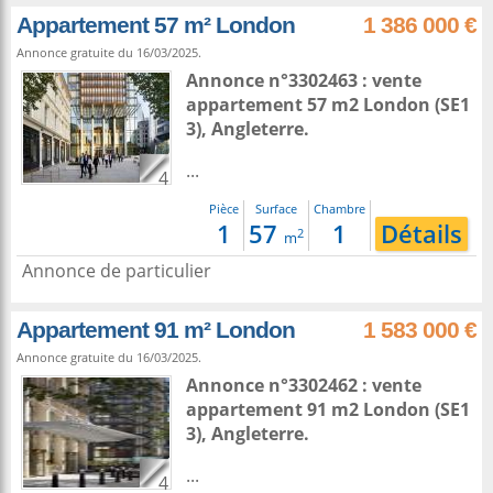
Appartement 57 m² London
1 386 000 €
Annonce gratuite du 16/03/2025.
Annonce n°3302463 : vente
appartement 57 m2
London
(SE1
3),
Angleterre
.
...
4
Pièce
Surface
Chambre
1
57
1
Détails
2
m
Annonce de particulier
Appartement 91 m² London
1 583 000 €
Annonce gratuite du 16/03/2025.
Annonce n°3302462 : vente
appartement 91 m2
London
(SE1
3),
Angleterre
.
...
4