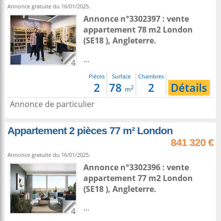
Annonce gratuite du 16/01/2025.
Annonce n°3302397 : vente
appartement 78 m2
London
(SE18 ),
Angleterre
.
...
4
Pièces
Surface
Chambres
2
78
2
Détails
2
m
Annonce de particulier
Appartement 2 pièces 77 m² London
841 320 €
Annonce gratuite du 16/01/2025.
Annonce n°3302396 : vente
appartement 77 m2
London
(SE18 ),
Angleterre
.
...
4