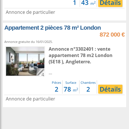
1
43
Détails
2
m
Annonce de particulier
Appartement 2 pièces 78 m² London
872 000 €
Annonce gratuite du 16/01/2025.
Annonce n°3302401 : vente
appartement 78 m2
London
(SE18 ),
Angleterre
.
...
4
Pièces
Surface
Chambres
2
78
2
Détails
2
m
Annonce de particulier