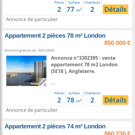
Pièces
Surface
Chambres
2
77
2
Détails
2
m
Annonce de particulier
Appartement 2 pièces 78 m² London
850 000 €
Annonce gratuite du 16/01/2025.
Annonce n°3302395 : vente
appartement 78 m2
London
(SE18 ),
Angleterre
.
...
4
Pièces
Surface
Chambres
2
78
2
Détails
2
m
Annonce de particulier
Appartement 2 pièces 74 m² London
860 230 €