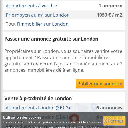
Appartements à vendre
1 annonce
Prix moyen au m² sur London
1059 € / m2
Tout
l'immobilier sur London
Passer une annonce gratuite sur London
Propriétaires sur London, vous souhaitez vendre votre
appartement ? Passez une annonce immobilière
gratuite sur
London
en l'ajoutant immédiatement aux 2
annonces immobilières déjà en ligne.
Publier une annonce
Vente à proximité
de London
Appartements London (SE1 3)
6 annonces
Appartements London (SE4 1)
4 annonces
Utilisation des cookies
X Fermer
En poursuivant votre navigation vous acceptez l'utilisation des
Vente d'appartements et de maisons sur la région
cookies ou technologies similaires pour disposer de services et