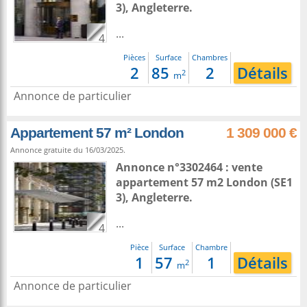
3),
Angleterre
.
...
4
Pièces
Surface
Chambres
2
85
2
Détails
2
m
Annonce de particulier
Appartement 57 m² London
1 309 000 €
Annonce gratuite du 16/03/2025.
Annonce n°3302464 : vente
appartement 57 m2
London
(SE1
3),
Angleterre
.
...
4
Pièce
Surface
Chambre
1
57
1
Détails
2
m
Annonce de particulier