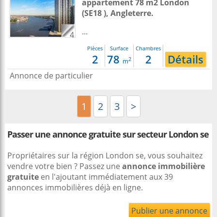
appartement 78 m2
London
(SE18 ),
Angleterre
.
...
4
Pièces
Surface
Chambres
2
78
2
Détails
2
m
Annonce de particulier
1
2
3
>
Passer une annonce gratuite sur secteur London se
Propriétaires sur la région London se, vous souhaitez
vendre votre bien ? Passez une
annonce immobilière
gratuite
en l'ajoutant immédiatement aux 39
annonces immobilières déjà en ligne.
Publier une annonce