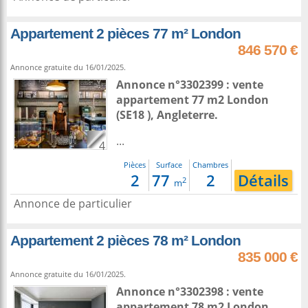
Appartement 2 pièces 77 m² London
846 570 €
Annonce gratuite du 16/01/2025.
Annonce n°3302399 : vente
appartement 77 m2
London
(SE18 ),
Angleterre
.
...
4
Pièces
Surface
Chambres
2
77
2
Détails
2
m
Annonce de particulier
Appartement 2 pièces 78 m² London
835 000 €
Annonce gratuite du 16/01/2025.
Annonce n°3302398 : vente
appartement 78 m2
London