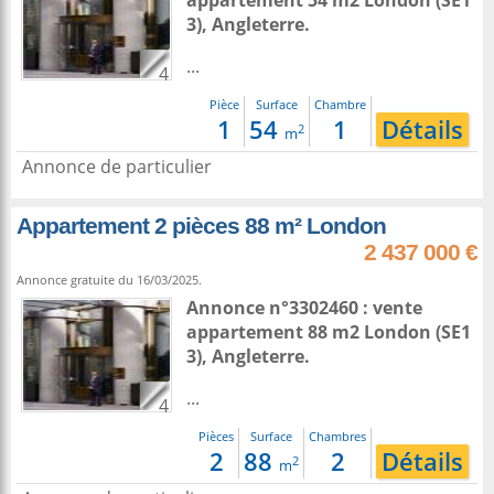
appartement 54 m2
London
(SE1
3),
Angleterre
.
...
4
Pièce
Surface
Chambre
1
54
1
Détails
2
m
Annonce de particulier
Appartement 2 pièces 88 m² London
2 437 000 €
Annonce gratuite du 16/03/2025.
Annonce n°3302460 : vente
appartement 88 m2
London
(SE1
3),
Angleterre
.
...
4
Pièces
Surface
Chambres
2
88
2
Détails
2
m