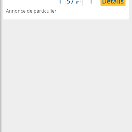
1
57
1
Détails
2
m
Annonce de particulier