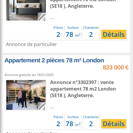
(SE18 ),
Angleterre
.
...
4
Pièces
Surface
Chambres
2
78
2
Détails
2
m
Annonce de particulier
Appartement 2 pièces 78 m² London
823 000 €
Annonce gratuite du 16/01/2025.
Annonce n°3302397 : vente
appartement 78 m2
London
(SE18 ),
Angleterre
.
...
4
Pièces
Surface
Chambres
2
78
2
Détails
2
m