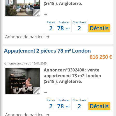
(SE18 ),
Angleterre
.
...
4
Pièces
Surface
Chambres
2
78
2
Détails
2
m
Annonce de particulier
Appartement 2 pièces 78 m² London
816 250 €
Annonce gratuite du 16/01/2025.
Annonce n°3302400 : vente
appartement 78 m2
London
(SE18 ),
Angleterre
.
...
4
Pièces
Surface
Chambres
2
78
2
Détails
2
m
Annonce de particulier