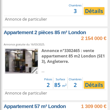
Chambres
3
Détails
Annonce de particulier
Appartement 2 pièces 85 m² London
2 154 000 €
Annonce gratuite du 16/03/2025.
Annonce n°3302465 : vente
appartement 85 m2
London
(SE1
3),
Angleterre
.
...
4
Pièces
Surface
Chambres
2
85
2
Détails
2
m
Annonce de particulier
Appartement 57 m² London
1 309 000 €