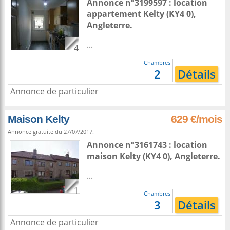
Annonce n°3199597 : location
appartement
Kelty
(KY4 0),
Angleterre
.
...
4
Chambres
2
Détails
Annonce de particulier
Maison Kelty
629 €/mois
Annonce gratuite du 27/07/2017.
Annonce n°3161743 : location
maison
Kelty
(KY4 0),
Angleterre
.
...
1
Chambres
3
Détails
Annonce de particulier