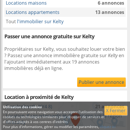
Locations maisons
6 annonces
Locations appartements
13 annonces
Tout
l'immobilier sur Kelty
Passer une annonce gratuite sur Kelty
Propriétaires sur Kelty, vous souhaitez louer votre bien
? Passez une annonce immobilière gratuite sur
Kelty
en
l'ajoutant immédiatement aux 19 annonces
immobilières déjà en ligne.
Publier une annonce
Location à proximité
de Kelty
Cowdenbeath (KY4 8)
21 annonces
Utilisation des cookies
X Fermer
En poursuivant votre navigation vous acceptez l'utilisation des
Location d'appartements et de maisons sur la région
cookies ou technologies similaires pour disposer de services et
Kirkcaldy
d'offres adaptés à vos centres d'intérêts
Pour plus d'informations, gérer ou modifier les paramètres,
cliquez ici