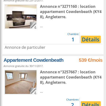
Annonce gratuite du 23/12/2017.
Annonce n°3271160 : location
appartement
Cowdenbeath
(KY4
8),
Angleterre
.
...
4
Chambre
1
Détails
Annonce de particulier
Appartement Cowdenbeath
539 €/mois
Annonce gratuite du 30/11/2017.
Annonce n°3257667 : location
appartement
Cowdenbeath
(KY4
8),
Angleterre
.
...
4
Chambres
2
Détails