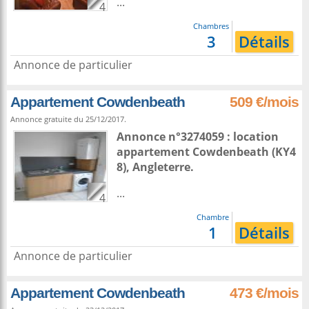
...
4
Chambres
3
Détails
Annonce de particulier
Appartement Cowdenbeath
509 €/mois
Annonce gratuite du 25/12/2017.
Annonce n°3274059 : location
appartement
Cowdenbeath
(KY4
8),
Angleterre
.
...
4
Chambre
1
Détails
Annonce de particulier
Appartement Cowdenbeath
473 €/mois