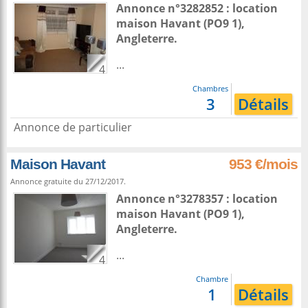
Annonce n°3282852 : location
maison
Havant
(PO9 1),
Angleterre
.
...
4
Chambres
3
Détails
Annonce de particulier
Maison Havant
953 €/mois
Annonce gratuite du 27/12/2017.
Annonce n°3278357 : location
maison
Havant
(PO9 1),
Angleterre
.
...
4
Chambre
1
Détails