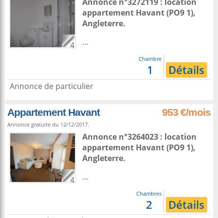
Annonce n°3272119 : location
appartement
Havant
(PO9 1),
Angleterre
.
...
4
Chambre
1
Détails
Annonce de particulier
Appartement Havant
953 €/mois
Annonce gratuite du 12/12/2017.
Annonce n°3264023 : location
appartement
Havant
(PO9 1),
Angleterre
.
...
4
Chambres
2
Détails