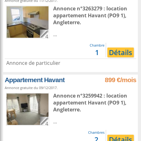
Annonce gratuite du 11/12/2017.
Annonce n°3263279 : location
appartement
Havant
(PO9 1),
Angleterre
.
...
4
Chambre
1
Détails
Annonce de particulier
Appartement Havant
899 €/mois
Annonce gratuite du 09/12/2017.
Annonce n°3259942 : location
appartement
Havant
(PO9 1),
Angleterre
.
...
4
Chambres
2
Détails