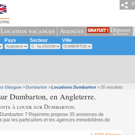
P
Déposer
Location vacances
Agences
vos annonces
Pays
Secteur
Ville
ns Glasgow
Dumbarton
Locations Dumbarton
35 résultats
sur
Dumbarton
, en Angleterre.
ents à louer sur Dumbarton.
à Dumbarton ? Repimmo propose 35 annonces de
 par les particuliers et les agences immobilières de