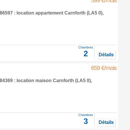
599 €/mois
6597 : location appartement
Carnforth
(LA5 0),
Chambres
2
Détails
659 €/mois
4369 : location maison
Carnforth
(LA5 0),
Chambres
3
Détails