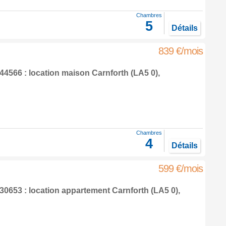
Chambres
5
Détails
839 €/mois
4566 : location maison
Carnforth
(LA5 0),
Chambres
4
Détails
599 €/mois
0653 : location appartement
Carnforth
(LA5 0),