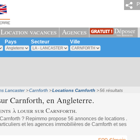
P
Déposer
Location vacances
Agences
vos annonces
Pays
Secteur
Ville
ns Lancaster
Carnforth
Locations Carnforth
56 résultats
sur
Carnforth
, en Angleterre.
ents à louer sur Carnforth.
 Carnforth ? Repimmo propose 56 annonces de locations .
rticuliers et les agences immobilières de Carnforth et ses