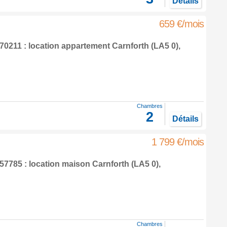
Détails
659 €/mois
0211 : location appartement
Carnforth
(LA5 0),
Chambres
2
Détails
1 799 €/mois
7785 : location maison
Carnforth
(LA5 0),
Chambres