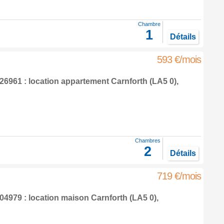
Chambre
1
Détails
593 €/mois
6961 : location appartement
Carnforth
(LA5 0),
Chambres
2
Détails
719 €/mois
4979 : location maison
Carnforth
(LA5 0),