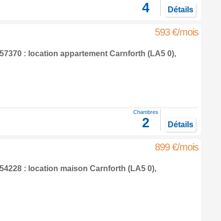
4
Détails
593 €/mois
7370 : location appartement
Carnforth
(LA5 0),
Chambres
2
Détails
899 €/mois
4228 : location maison
Carnforth
(LA5 0),