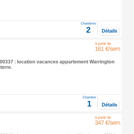
Chambres
2
Détails
161 €/sem
0337 : location vacances appartement
Warrington
terre
.
Chambre
1
Détails
347 €/sem