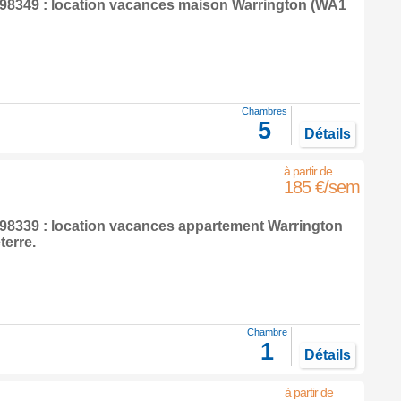
8349 : location vacances maison
Warrington
(WA1
Chambres
5
Détails
185 €/sem
8339 : location vacances appartement
Warrington
terre
.
Chambre
1
Détails