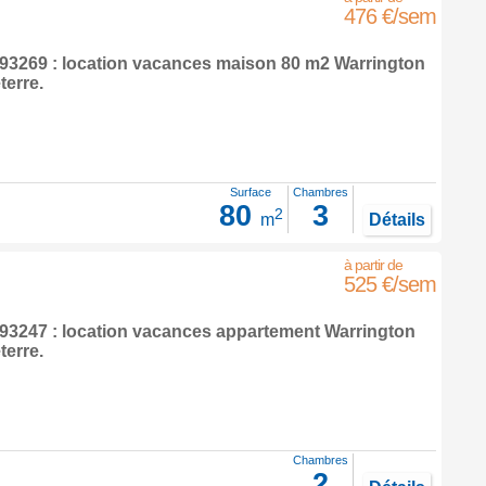
476 €/sem
3269 : location vacances maison 80 m2
Warrington
terre
.
Surface
Chambres
80
3
2
m
Détails
525 €/sem
3247 : location vacances appartement
Warrington
terre
.
Chambres
2