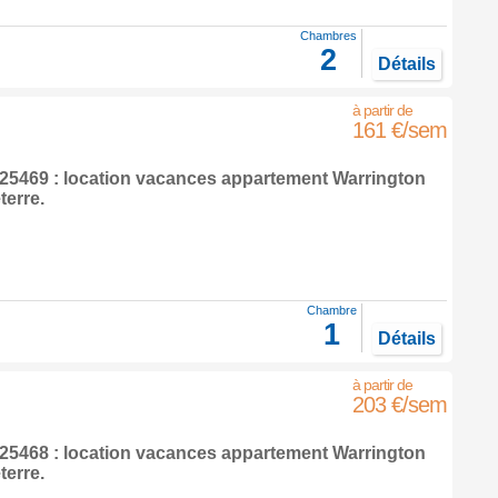
Chambres
2
Détails
161 €/sem
5469 : location vacances appartement
Warrington
terre
.
Chambre
1
Détails
203 €/sem
5468 : location vacances appartement
Warrington
terre
.