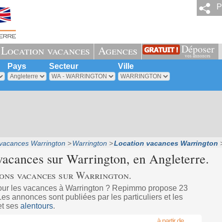
P
Déposer
Location vacances
Agences
vos annonces
Pays
Secteur
Ville
 vacances Warrington
Warrington
Location vacances Warrington
vacances sur
Warrington
, en Angleterre.
ions vacances sur Warrington.
our les vacances à Warrington ? Repimmo propose 23
s annonces sont publiées par les particuliers et les
et ses
alentours
.