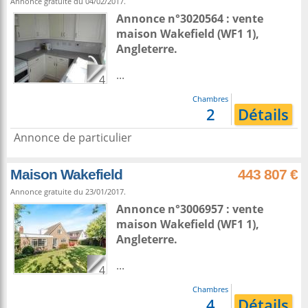
Annonce gratuite du 04/02/2017.
Annonce n°3020564 : vente
maison
Wakefield
(WF1 1),
Angleterre
.
...
4
Chambres
2
Détails
Annonce de particulier
Maison Wakefield
443 807 €
Annonce gratuite du 23/01/2017.
Annonce n°3006957 : vente
maison
Wakefield
(WF1 1),
Angleterre
.
...
4
Chambres
4
Détails