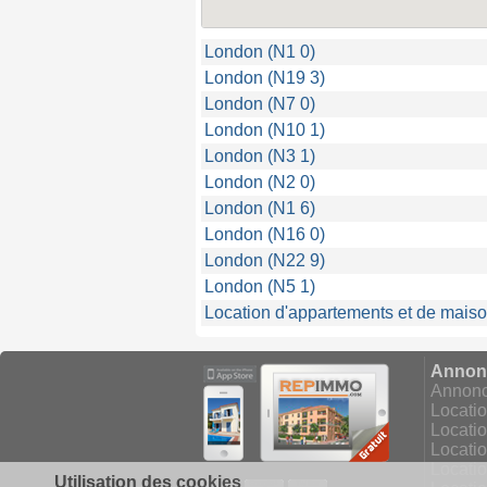
London (N1 0)
London (N19 3)
London (N7 0)
London (N10 1)
London (N3 1)
London (N2 0)
London (N1 6)
London (N16 0)
London (N22 9)
London (N5 1)
Location d'appartements et de maiso
Annonc
Annonce
Locati
Locati
Locatio
Locati
Utilisation des cookies
Facebook
Google+
Twitter