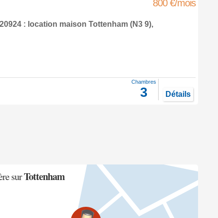
800 €/mois
0924 : location maison
Tottenham
(N3 9),
Chambres
3
Détails
Tottenham
ère sur