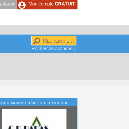
artager
Mon compte
GRATUIT
Recherche avancée...
nce immobilière à l'honneur