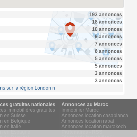
193 annonces
18 annonces
10 annonces
9 annonces
7 annonces
6 annonces
5 annonces
5 annonces
3 annonces
3 annonces
ns sur la région London n
es gratuites nationales
Annonces au Maroc
s immobilières gratuites
Immobilier Maroc
on en Suisse
Annonces location casablanca
on en Belgique
Annonces location rabat
n en Italie
Annonces location marrakech
on en Espagne
Partenaires - RSS