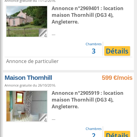
Annonce gratuite du 11/12/2016.
Annonce n°2969401 : location
maison
Thornhill
(DG3 4),
Angleterre
.
...
4
Chambres
3
Détails
Annonce de particulier
Maison Thornhill
599 €/mois
Annonce gratuite du 26/10/2016.
Annonce n°2905919 : location
maison
Thornhill
(DG3 4),
Angleterre
.
...
4
Chambres
2
Détails