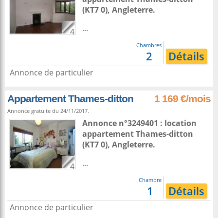
(KT7 0),
Angleterre
.
...
4
Chambres
2
Détails
Annonce de particulier
Appartement Thames-ditton
1 169 €/mois
Annonce gratuite du 24/11/2017.
Annonce n°3249401 : location
appartement
Thames-ditton
(KT7 0),
Angleterre
.
...
4
Chambre
1
Détails
Annonce de particulier