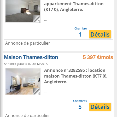
appartement
Thames-ditton
(KT7 0),
Angleterre
.
...
4
Chambre
1
Détails
Annonce de particulier
Maison Thames-ditton
5 397 €/mois
Annonce gratuite du 29/12/2017.
Annonce n°3282595 : location
maison
Thames-ditton
(KT7 0),
Angleterre
.
...
4
Chambres
5
Détails
Annonce de particulier