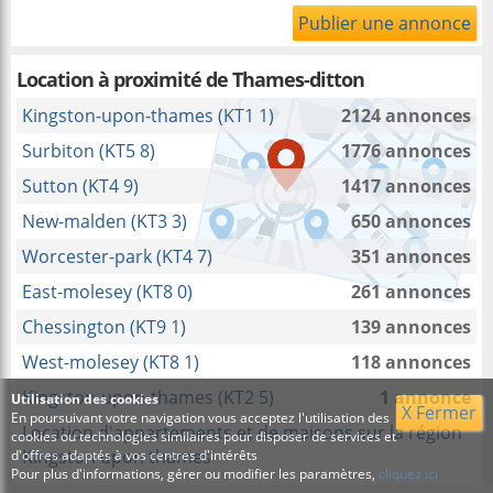
Publier une annonce
Location à proximité
de Thames-ditton
Kingston-upon-thames (KT1 1)
2124 annonces
Surbiton (KT5 8)
1776 annonces
Sutton (KT4 9)
1417 annonces
New-malden (KT3 3)
650 annonces
Worcester-park (KT4 7)
351 annonces
East-molesey (KT8 0)
261 annonces
Chessington (KT9 1)
139 annonces
West-molesey (KT8 1)
118 annonces
Kingston-upon-thames (KT2 5)
1 annonce
Utilisation des cookies
X Fermer
En poursuivant votre navigation vous acceptez l'utilisation des
Location d'appartements et de maisons sur la région
cookies ou technologies similaires pour disposer de services et
Kingston upon thames
d'offres adaptés à vos centres d'intérêts
Pour plus d'informations, gérer ou modifier les paramètres,
cliquez ici