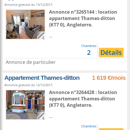
Annonce gratuite du 13/12/2017.
Annonce n°3265144 : location
appartement
Thames-ditton
(KT7 0),
Angleterre
.
...
4
Chambres
2
Détails
Annonce de particulier
Appartement Thames-ditton
1 619 €/mois
Annonce gratuite du 12/12/2017.
Annonce n°3264428 : location
appartement
Thames-ditton
(KT7 0),
Angleterre
.
...
4
Chambres