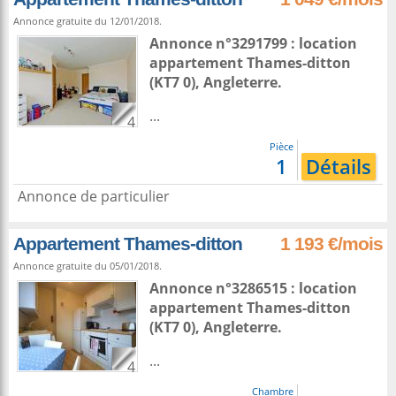
Annonce gratuite du 12/01/2018.
Annonce n°3291799 : location
appartement
Thames-ditton
(KT7 0),
Angleterre
.
...
4
Pièce
1
Détails
Annonce de particulier
Appartement Thames-ditton
1 193 €/mois
Annonce gratuite du 05/01/2018.
Annonce n°3286515 : location
appartement
Thames-ditton
(KT7 0),
Angleterre
.
...
4
Chambre