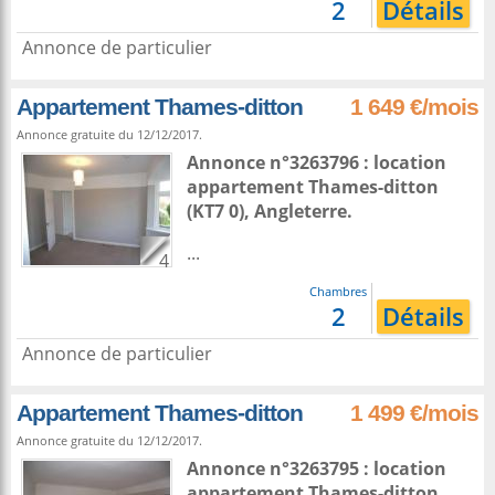
2
Détails
Annonce de particulier
Appartement Thames-ditton
1 649 €/mois
Annonce gratuite du 12/12/2017.
Annonce n°3263796 : location
appartement
Thames-ditton
(KT7 0),
Angleterre
.
...
4
Chambres
2
Détails
Annonce de particulier
Appartement Thames-ditton
1 499 €/mois
Annonce gratuite du 12/12/2017.
Annonce n°3263795 : location
appartement
Thames-ditton