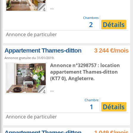
...
4
Chambres
2
Détails
Annonce de particulier
Appartement Thames-ditton
3 244 €/mois
Annonce gratuite du 31/01/2019.
Annonce n°3298757 : location
appartement
Thames-ditton
(KT7 0),
Angleterre
.
...
4
Chambre
1
Détails
Annonce de particulier
Appartement Thames-ditton
1 049 €/mois