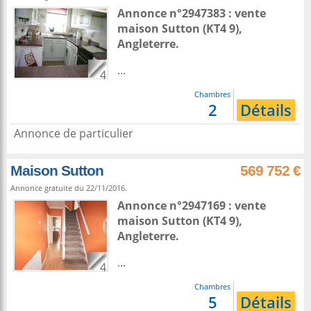
Annonce n°2947383 : vente
maison
Sutton
(KT4 9),
Angleterre
.
...
4
Chambres
2
Détails
Annonce de particulier
Maison Sutton
569 752 €
Annonce gratuite du 22/11/2016.
Annonce n°2947169 : vente
maison
Sutton
(KT4 9),
Angleterre
.
...
4
Chambres
5
Détails