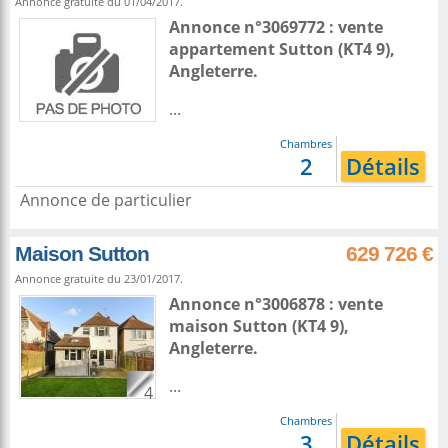
Annonce gratuite du 01/04/2017.
Annonce n°3069772 : vente
appartement
Sutton
(KT4 9),
Angleterre
.
...
Chambres
2
Détails
Annonce de particulier
Maison Sutton
629 726 €
Annonce gratuite du 23/01/2017.
Annonce n°3006878 : vente
maison
Sutton
(KT4 9),
Angleterre
.
...
4
Chambres
3
Détails