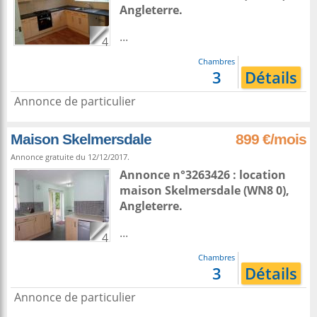
Angleterre
.
...
4
Chambres
3
Détails
Annonce de particulier
Maison Skelmersdale
899 €/mois
Annonce gratuite du 12/12/2017.
Annonce n°3263426 : location
maison
Skelmersdale
(WN8 0),
Angleterre
.
...
4
Chambres
3
Détails
Annonce de particulier