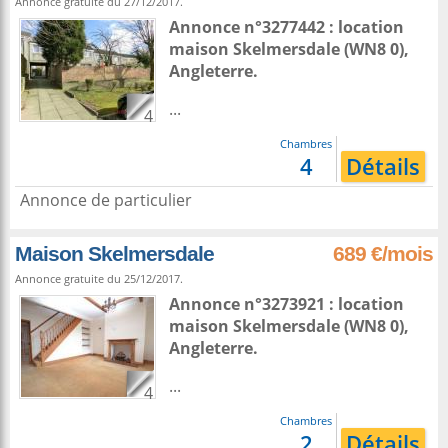
Annonce gratuite du 27/12/2017.
Annonce n°3277442 : location
maison
Skelmersdale
(WN8 0),
Angleterre
.
...
4
Chambres
4
Détails
Annonce de particulier
Maison Skelmersdale
689 €/mois
Annonce gratuite du 25/12/2017.
Annonce n°3273921 : location
maison
Skelmersdale
(WN8 0),
Angleterre
.
...
4
Chambres
2
Détails