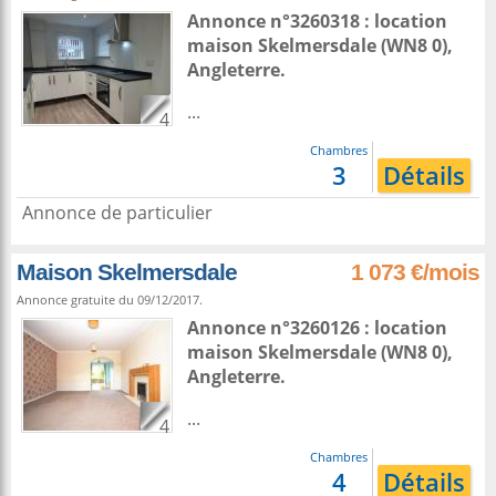
Annonce n°3260318 : location
maison
Skelmersdale
(WN8 0),
Angleterre
.
...
4
Chambres
3
Détails
Annonce de particulier
Maison Skelmersdale
1 073 €/mois
Annonce gratuite du 09/12/2017.
Annonce n°3260126 : location
maison
Skelmersdale
(WN8 0),
Angleterre
.
...
4
Chambres
4
Détails