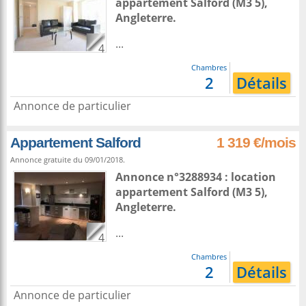
appartement
Salford
(M3 5),
Angleterre
.
...
4
Chambres
2
Détails
Annonce de particulier
Appartement Salford
1 319 €/mois
Annonce gratuite du 09/01/2018.
Annonce n°3288934 : location
appartement
Salford
(M3 5),
Angleterre
.
...
4
Chambres
2
Détails
Annonce de particulier