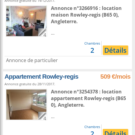
Annonce gratuite du 14/12/2017.
Annonce n°3266916 : location
maison
Rowley-regis
(B65 0),
Angleterre
.
...
4
Chambres
2
Détails
Annonce de particulier
Appartement Rowley-regis
509 €/mois
Annonce gratuite du 28/11/2017.
Annonce n°3254378 : location
appartement
Rowley-regis
(B65
0),
Angleterre
.
...
4
Chambres
2
Détails