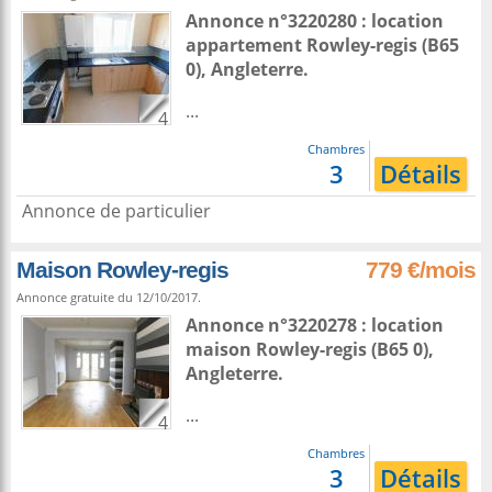
Annonce n°3220280 : location
appartement
Rowley-regis
(B65
0),
Angleterre
.
...
4
Chambres
3
Détails
Annonce de particulier
Maison Rowley-regis
779 €/mois
Annonce gratuite du 12/10/2017.
Annonce n°3220278 : location
maison
Rowley-regis
(B65 0),
Angleterre
.
...
4
Chambres
3
Détails