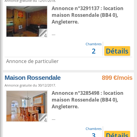
Annonce gratuite du 12/01/2018.
Annonce n°3291137 : location
maison
Rossendale
(BB4 0),
Angleterre
.
...
4
Chambres
2
Détails
Annonce de particulier
Maison Rossendale
899 €/mois
Annonce gratuite du 30/12/2017.
Annonce n°3285498 : location
maison
Rossendale
(BB4 0),
Angleterre
.
...
4
Chambres
3
Détails