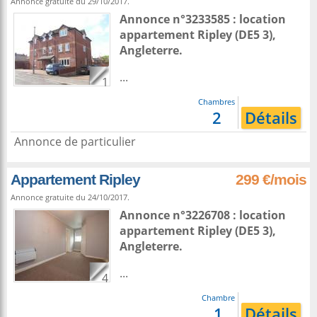
Annonce gratuite du 29/10/2017.
Annonce n°3233585 : location
appartement
Ripley
(DE5 3),
Angleterre
.
...
1
Chambres
2
Détails
Annonce de particulier
Appartement Ripley
299 €/mois
Annonce gratuite du 24/10/2017.
Annonce n°3226708 : location
appartement
Ripley
(DE5 3),
Angleterre
.
...
4
Chambre
1
Détails