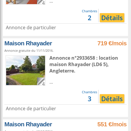
...
4
Chambres
2
Détails
Annonce de particulier
Maison Rhayader
719 €/mois
Annonce gratuite du 11/11/2016.
Annonce n°2933658 : location
maison
Rhayader
(LD6 5),
Angleterre
.
...
4
Chambres
3
Détails
Annonce de particulier
Maison Rhayader
551 €/mois