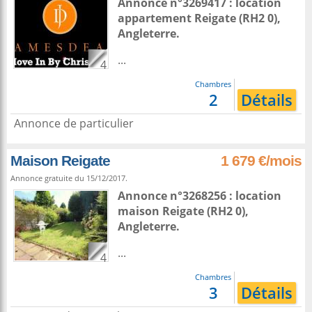
Annonce n°3269417 : location
appartement
Reigate
(RH2 0),
Angleterre
.
...
4
Chambres
2
Détails
Annonce de particulier
Maison Reigate
1 679 €/mois
Annonce gratuite du 15/12/2017.
Annonce n°3268256 : location
maison
Reigate
(RH2 0),
Angleterre
.
...
4
Chambres
3
Détails