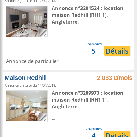
Annonce gratuite du 12/01/2018.
Annonce n°3291524 : location
maison
Redhill
(RH1 1),
Angleterre
.
...
4
Chambres
5
Détails
Annonce de particulier
Maison Redhill
2 033 €/mois
Annonce gratuite du 11/01/2018.
Annonce n°3289973 : location
maison
Redhill
(RH1 1),
Angleterre
.
...
4
Chambres
4
Détails