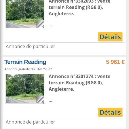
Annonce n°3302093 : vente
terrain
Reading
(RG8 0),
Angleterre
.
...
3
Détails
Annonce de particulier
Terrain Reading
5 961 €
Annonce gratuite du 01/07/2022.
Annonce n°3301274 : vente
terrain
Reading
(RG8 0),
Angleterre
.
...
4
Détails
Annonce de particulier