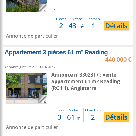
...
4
Pièces
Surface
Chambre
2
43
1
Détails
2
m
Annonce de particulier
Appartement 3 pièces 61 m² Reading
440 000 €
Annonce gratuite du 01/01/2025.
Annonce n°3302317 : vente
appartement 61 m2
Reading
(RG1 1),
Angleterre
.
...
4
Pièces
Surface
Chambres
3
61
2
Détails
2
m
Annonce de particulier