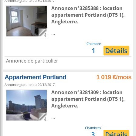
Annonce gratuite du 30/12/2017.
Annonce n°3285388 : location
appartement
Portland
(DT5 1),
Angleterre
.
...
4
Chambre
1
Détails
Annonce de particulier
Appartement Portland
1 019 €/mois
Annonce gratuite du 29/12/2017.
Annonce n°3281309 : location
appartement
Portland
(DT5 1),
Angleterre
.
...
4
Chambres
3
Détails