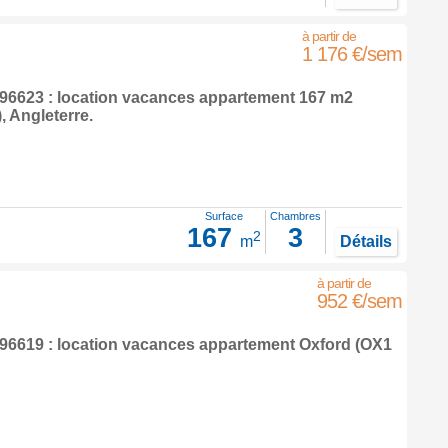
1 176 €/sem
6623 : location vacances appartement 167 m2
),
Angleterre
.
Surface
Chambres
167
3
2
m
Détails
952 €/sem
6619 : location vacances appartement
Oxford
(OX1