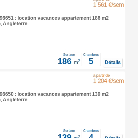
1 561 €/sem
6651 : location vacances appartement 186 m2
),
Angleterre
.
Surface
Chambres
186
5
2
m
Détails
1 204 €/sem
6650 : location vacances appartement 139 m2
),
Angleterre
.
Surface
Chambres
139
4
2