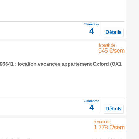
Chambres
4
Détails
945 €/sem
6641 : location vacances appartement
Oxford
(OX1
Chambres
4
Détails
1 778 €/sem