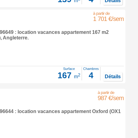
m
Détails
1 701 €/sem
6649 : location vacances appartement 167 m2
),
Angleterre
.
Surface
Chambres
167
4
2
m
Détails
987 €/sem
6644 : location vacances appartement
Oxford
(OX1