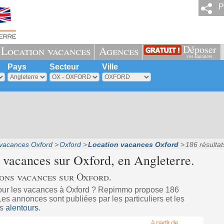
P
Déposer
Location vacances
Agences
vos annonces
Pays
Secteur
Ville
 vacances Oxford
Oxford
Location vacances Oxford
186 résultat
n vacances sur
Oxford
, en Angleterre.
ions vacances sur Oxford.
our les vacances à Oxford ? Repimmo propose 186
s annonces sont publiées par les particuliers et les
es
alentours
.