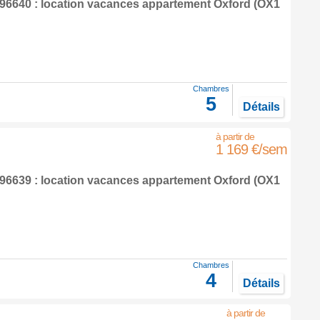
6640 : location vacances appartement
Oxford
(OX1
Chambres
5
Détails
1 169 €/sem
6639 : location vacances appartement
Oxford
(OX1
Chambres
4
Détails