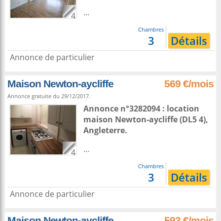
...
4
Chambres
3
Détails
Annonce de particulier
Maison Newton-aycliffe
569 €/mois
Annonce gratuite du 29/12/2017.
Annonce n°3282094 : location
maison
Newton-aycliffe
(DL5 4),
Angleterre
.
...
4
Chambres
3
Détails
Annonce de particulier
Maison Newton-aycliffe
593 €/mois