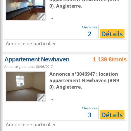
0),
Angleterre
.
...
4
Chambres
2
Détails
Annonce de particulier
Appartement Newhaven
1 139 €/mois
Annonce gratuite du 08/03/2017.
Annonce n°3046947 : location
appartement
Newhaven
(BN9
0),
Angleterre
.
...
4
Chambres
3
Détails
Annonce de particulier