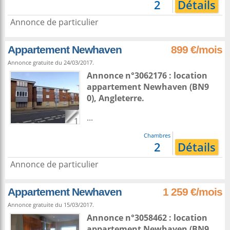
2
Détails
Annonce de particulier
Appartement Newhaven
899 €/mois
Annonce gratuite du 24/03/2017.
Annonce n°3062176 : location
appartement
Newhaven
(BN9
0),
Angleterre
.
...
1
Chambres
2
Détails
Annonce de particulier
Appartement Newhaven
1 259 €/mois
Annonce gratuite du 15/03/2017.
Annonce n°3058462 : location
appartement
Newhaven
(BN9