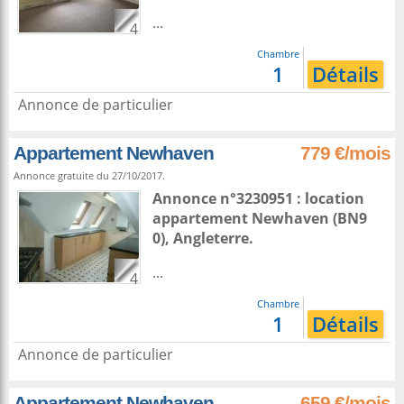
...
4
Chambre
1
Détails
Annonce de particulier
Appartement Newhaven
779 €/mois
Annonce gratuite du 27/10/2017.
Annonce n°3230951 : location
appartement
Newhaven
(BN9
0),
Angleterre
.
...
4
Chambre
1
Détails
Annonce de particulier
Appartement Newhaven
659 €/mois