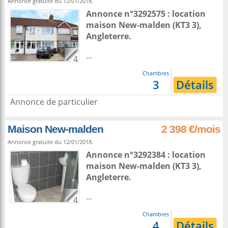
Annonce gratuite du 12/01/2018.
Annonce n°3292575 : location
maison
New-malden
(KT3 3),
Angleterre
.
...
4
Chambres
3
Détails
Annonce de particulier
Maison New-malden
2 398 €/mois
Annonce gratuite du 12/01/2018.
Annonce n°3292384 : location
maison
New-malden
(KT3 3),
Angleterre
.
...
4
Chambres
4
Détails