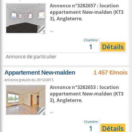
Annonce n°3282657 : location
appartement
New-malden
(KT3
3),
Angleterre
.
...
3
Chambre
1
Détails
Annonce de particulier
Appartement New-malden
1 457 €/mois
Annonce gratuite du 29/12/2017.
Annonce n°3282653 : location
appartement
New-malden
(KT3
3),
Angleterre
.
...
4
Chambre
1
Détails