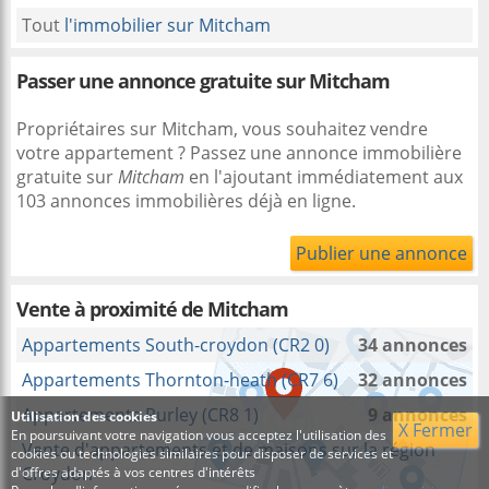
Tout
l'immobilier sur Mitcham
Passer une annonce gratuite sur Mitcham
Propriétaires sur Mitcham, vous souhaitez vendre
votre appartement ? Passez une annonce immobilière
gratuite sur
Mitcham
en l'ajoutant immédiatement aux
103 annonces immobilières déjà en ligne.
Publier une annonce
Vente à proximité
de Mitcham
Appartements South-croydon (CR2 0)
34 annonces
Appartements Thornton-heath (CR7 6)
32 annonces
Appartements Purley (CR8 1)
9 annonces
Utilisation des cookies
X Fermer
En poursuivant votre navigation vous acceptez l'utilisation des
Vente d'appartements et de maisons sur la région
cookies ou technologies similaires pour disposer de services et
Croydon
d'offres adaptés à vos centres d'intérêts