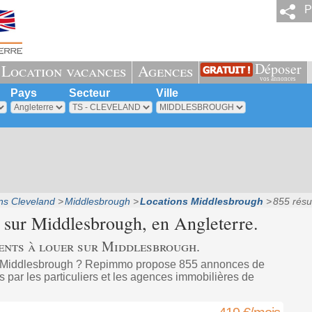
P
Déposer
Location vacances
Agences
vos annonces
Pays
Secteur
Ville
ns Cleveland
Middlesbrough
Locations Middlesbrough
855 résu
 sur
Middlesbrough
, en Angleterre.
ents à louer sur Middlesbrough.
à Middlesbrough ? Repimmo propose 855 annonces de
 par les particuliers et les agences immobilières de