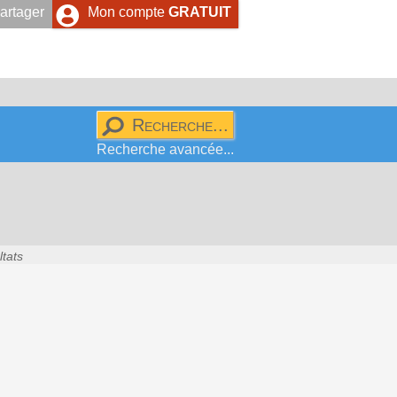
artager
Mon compte
GRATUIT
Recherche avancée...
ltats