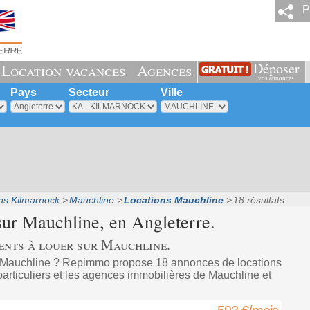
P
Déposer
Location vacances
Agences
vos annonces
Pays
Secteur
Ville
ns Kilmarnock
Mauchline
Locations Mauchline
18 résultats
sur
Mauchline
, en Angleterre.
ents à louer sur Mauchline.
 Mauchline ? Repimmo propose 18 annonces de locations
particuliers et les agences immobilières de Mauchline et