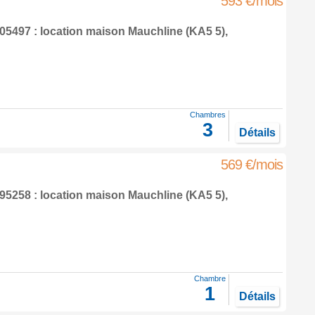
593 €/mois
5497 : location maison
Mauchline
(KA5 5),
Chambres
3
Détails
569 €/mois
5258 : location maison
Mauchline
(KA5 5),
Chambre
1
Détails