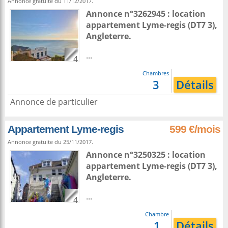
Annonce gratuite du 11/12/2017.
Annonce n°3262945 : location
appartement
Lyme-regis
(DT7 3),
Angleterre
.
...
4
Chambres
3
Détails
Annonce de particulier
Appartement Lyme-regis
599 €/mois
Annonce gratuite du 25/11/2017.
Annonce n°3250325 : location
appartement
Lyme-regis
(DT7 3),
Angleterre
.
...
4
Chambre
1
Détails