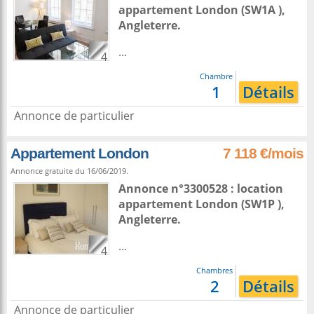
appartement
London
(SW1A ),
Angleterre
.
...
4
Chambre
1
Détails
Annonce de particulier
Appartement London
7 118 €/mois
Annonce gratuite du 16/06/2019.
Annonce n°3300528 : location
appartement
London
(SW1P ),
Angleterre
.
...
4
Chambres
2
Détails
Annonce de particulier