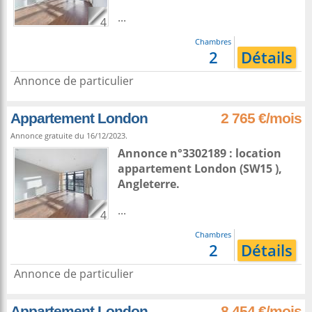
...
4
Chambres
2
Détails
Annonce de particulier
Appartement London
2 765 €/mois
Annonce gratuite du 16/12/2023.
Annonce n°3302189 : location
appartement
London
(SW15 ),
Angleterre
.
...
4
Chambres
2
Détails
Annonce de particulier
Appartement London
8 454 €/mois