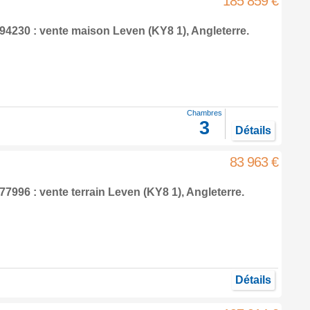
185 859 €
94230 : vente maison
Leven
(KY8 1),
Angleterre
.
Chambres
3
Détails
83 963 €
7996 : vente terrain
Leven
(KY8 1),
Angleterre
.
Détails