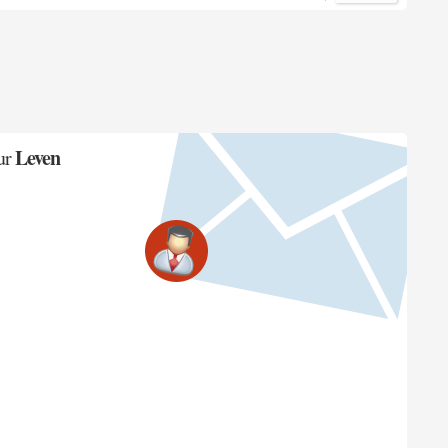
Leven
ur