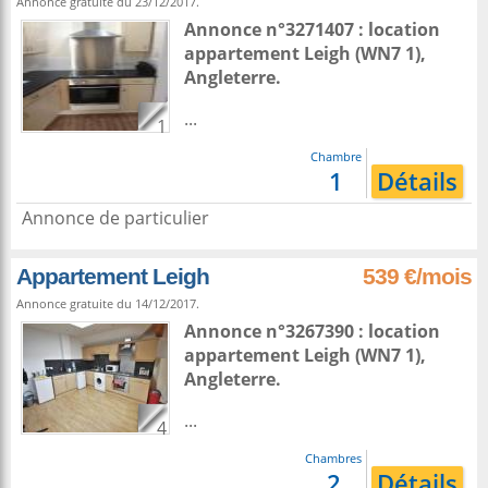
Annonce gratuite du 23/12/2017.
Annonce n°3271407 : location
appartement
Leigh
(WN7 1),
Angleterre
.
...
1
Chambre
1
Détails
Annonce de particulier
Appartement Leigh
539 €/mois
Annonce gratuite du 14/12/2017.
Annonce n°3267390 : location
appartement
Leigh
(WN7 1),
Angleterre
.
...
4
Chambres
2
Détails